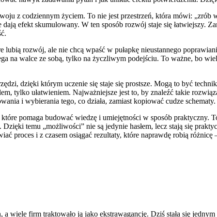
zwoju z codziennym życiem. To nie jest przestrzeń, która mówi: „zrób 
e dają efekt skumulowany. W ten sposób rozwój staje się łatwiejszy. Z
ć.
re lubią rozwój, ale nie chcą wpaść w pułapkę nieustannego poprawiani
ga na walce ze sobą, tylko na życzliwym podejściu. To ważne, bo wiele 
rzędzi, dzięki którym uczenie się staje się prostsze. Mogą to być tec
lem, tylko ułatwieniem. Najważniejsze jest to, by znaleźć takie rozwią
wania i wybierania tego, co działa, zamiast kopiować cudze schematy.
które pomaga budować wiedzę i umiejętności w sposób praktyczny. To m
ałać. Dzięki temu „możliwości” nie są jedynie hasłem, lecz stają się pr
ć proces i z czasem osiągać rezultaty, które naprawdę robią różnicę –
h, a wiele firm traktowało ją jako ekstrawagancję. Dziś stała się jedn