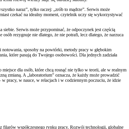
wszystko naraz”, tylko raczej: „zrób to mądrze”. Serwis może
amiast czekać na idealny moment, czytelnik uczy się wykorzystywać
a siebie. Serwis może przypominać, że odpoczynek jest częścią
osób rezygnuje nie dlatego, że nie potrafi, lecz dlatego, że narzuca
hniki notowania, sposoby na powtórki, metody pracy w głębokim
zania, które pasują do Twojego osobowości. Dla jednych zadziała
iejsce dla osób, które chcą rosnąć nie tylko w teorii, ale w realnym
aktyczną zmianą. A „laboratorium” oznacza, że każdy może prowadzić
 w pracy, w nauce, w relacjach i w codziennym poczuciu, że idzie
ym z filarów współczesnego rynku pracy. Rozwój technologii, globalne