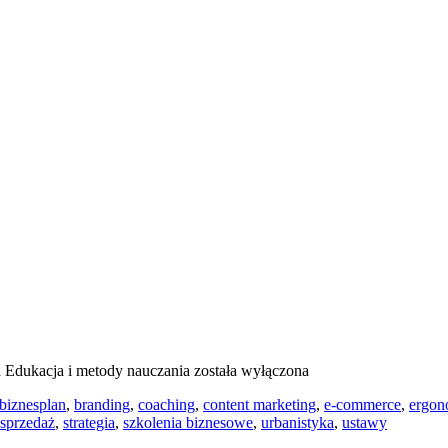
a
Edukacja i metody nauczania
została wyłączona
biznesplan
,
branding
,
coaching
,
content marketing
,
e-commerce
,
ergon
sprzedaż
,
strategia
,
szkolenia biznesowe
,
urbanistyka
,
ustawy