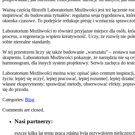
Ważną częścią filozofii Laboratorium Możliwości jest też łączenie ro
inspirować do budowania rytuałów: regularna sesja tygodniowa, któr
okienka czasowe. To podejście redukuje presję i wzmacnia sprawczoś
Laboratorium Możliwości to również przyjazne miejsce dla osób, któ
procesu, a regeneracja wspiera kreatywność. Uczy, że rozwój nie pole
sobie nierealne standardy.
W tej przestrzeni liczy się także budowanie „warsztatu” – zestawu na
skupieniu. Laboratorium Możliwości pokazuje, że narzędzia nie są ce
harmonogram, dla innych system projektowy. Serwis zachęca do testo
Laboratorium Możliwości można więc opisać jako centrum inspiracji, 
życiu: lepiej się uczyć, lepiej pracować, lepiej rozumieć, lepiej dzi
własne eksperymenty: sprawdzać metody, obserwować efekty, poprawia
się do przodu.
Categories:
Blog
Comments are closed.
Nasi partnerzy:
eszcze kilka lat temu praca zdalna była przywilejem nielicznyc