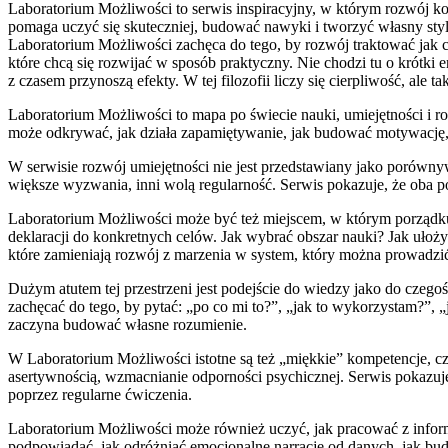
Laboratorium Możliwości to serwis inspiracyjny, w którym rozwój kom
pomaga uczyć się skuteczniej, budować nawyki i tworzyć własny styl 
Laboratorium Możliwości zachęca do tego, by rozwój traktować jak c
które chcą się rozwijać w sposób praktyczny. Nie chodzi tu o krótk
z czasem przynoszą efekty. W tej filozofii liczy się cierpliwość, al
Laboratorium Możliwości to mapa po świecie nauki, umiejętności i ro
może odkrywać, jak działa zapamiętywanie, jak budować motywację, ja
W serwisie rozwój umiejętności nie jest przedstawiany jako porównyw
większe wyzwania, inni wolą regularność. Serwis pokazuje, że oba pode
Laboratorium Możliwości może być też miejscem, w którym porządkuje
deklaracji do konkretnych celów. Jak wybrać obszar nauki? Jak ułoży
które zamieniają rozwój z marzenia w system, który można prowadzi
Dużym atutem tej przestrzeni jest podejście do wiedzy jako do czego
zachęcać do tego, by pytać: „po co mi to?”, „jak to wykorzystam?”, „j
zaczyna budować własne rozumienie.
W Laboratorium Możliwości istotne są też „miękkie” kompetencje, cz
asertywnością, wzmacnianie odporności psychicznej. Serwis pokazuje,
poprzez regularne ćwiczenia.
Laboratorium Możliwości może również uczyć, jak pracować z inform
podpowiadać, jak odróżniać emocjonalne narracje od danych, jak budo