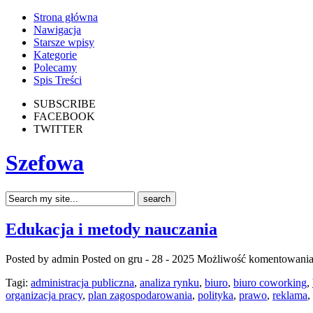
Strona główna
Nawigacja
Starsze wpisy
Kategorie
Polecamy
Spis Treści
SUBSCRIBE
FACEBOOK
TWITTER
Szefowa
Edukacja i metody nauczania
Posted by admin
Posted on gru - 28 - 2025
Możliwość komentowani
Tagi:
administracja publiczna
,
analiza rynku
,
biuro
,
biuro coworking
,
organizacja pracy
,
plan zagospodarowania
,
polityka
,
prawo
,
reklama
,