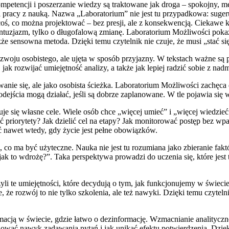
petencji i poszerzanie wiedzy są traktowane jak droga – spokojny, me
pracy z nauką. Nazwa „Laboratorium” nie jest tu przypadkowa: sugeruj
oś, co można projektować – bez presji, ale z konsekwencją. Ciekawe k
i entuzjazm, tylko o długofalową zmianę. Laboratorium Możliwości pok
e także sensowna metoda. Dzięki temu czytelnik nie czuje, że musi „stać
zwoju osobistego, ale ujęta w sposób przyjazny. W tekstach ważne są pr
k rozwijać umiejętność analizy, a także jak lepiej radzić sobie z na
anie się, ale jako osobista ścieżka. Laboratorium Możliwości zachęca 
jścia mogą działać, jeśli są dobrze zaplanowane. W tle pojawia się waż
 się własne cele. Wiele osób chce „więcej umieć” i „więcej wiedzieć”
ć priorytety? Jak dzielić cel na etapy? Jak monitorować postęp bez w
ć nawet wtedy, gdy życie jest pełne obowiązków.
ś, co ma być użyteczne. Nauka nie jest tu rozumiana jako zbieranie fa
ak to wdrożę?”. Taka perspektywa prowadzi do uczenia się, które jest t
yli te umiejętności, które decydują o tym, jak funkcjonujemy w świeci
 że rozwój to nie tylko szkolenia, ale też nawyki. Dzięki temu czytel
acją w świecie, gdzie łatwo o dezinformację. Wzmacnianie analityczn
wać nawyk zadawania pytań i jak unikać efektu potwierdzenia. Dzięki 