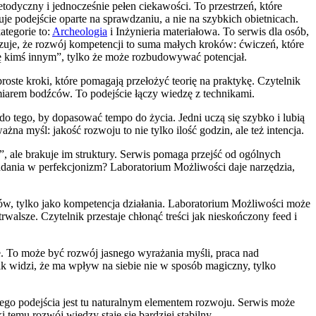
todyczny i jednocześnie pełen ciekawości. To przestrzeń, które
e podejście oparte na sprawdzaniu, a nie na szybkich obietnicach.
ategorie to:
Archeologia
i Inżynieria materiałowa. To serwis dla osób,
azuje, że rozwój kompetencji to suma małych kroków: ćwiczeń, które
 się kimś innym”, tylko że może rozbudowywać potencjał.
oste kroki, które pomagają przełożyć teorię na praktykę. Czytelnik
dmiarem bodźców. To podejście łączy wiedzę z technikami.
do tego, by dopasować tempo do życia. Jedni uczą się szybko i lubią
na myśl: jakość rozwoju to nie tylko ilość godzin, ale też intencja.
, ale brakuje im struktury. Serwis pomaga przejść od ogólnych
padania w perfekcjonizm? Laboratorium Możliwości daje narzędzia,
któw, tylko jako kompetencja działania. Laboratorium Możliwości może
rwalsze. Czytelnik przestaje chłonąć treści jak nieskończony feed i
e. To może być rozwój jasnego wyrażania myśli, praca nad
nik widzi, że ma wpływ na siebie nie w sposób magiczny, tylko
ego podejścia jest tu naturalnym elementem rozwoju. Serwis może
temu rozwój wiedzy staje się bardziej stabilny.